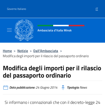
Salta al contenuto
IT
Governo Italiano
Intestazione sito, social e menù
Ambasciata d'Italia Minsk
Sito Ufficiale Ambasciata d'Italia a Minsk
Home
>
Notizie
>
Dall’Ambasciata
>
Modifica degli importi per il rilascio del passaporto ordinario
Modifica degli importi per il rilascio
del passaporto ordinario
Data pubblicazione:
24 Giugno 2014
Tipologia:
News
Si informano i connazionali che con il decreto-legge 24