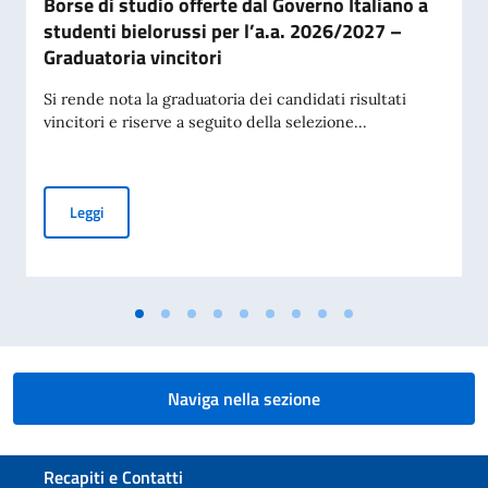
Borse di studio offerte dal Governo Italiano a
studenti bielorussi per l’a.a. 2026/2027 –
Graduatoria vincitori
Si rende nota la graduatoria dei candidati risultati
vincitori e riserve a seguito della selezione...
Borse di studio offerte dal Governo Italiano a studenti biel
Leggi
Naviga nella sezione
Sezione footer
Recapiti e Contatti