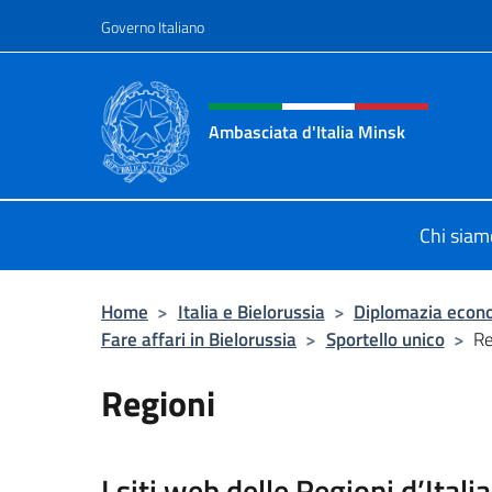
Salta al contenuto
Governo Italiano
Intestazione sito, social 
Ambasciata d'Italia Minsk
Sito Ufficiale Ambasciata d'Italia a
Chi siam
Home
>
Italia e Bielorussia
>
Diplomazia econ
Fare affari in Bielorussia
>
Sportello unico
>
Re
Regioni
I siti web
delle Regioni d’Italia