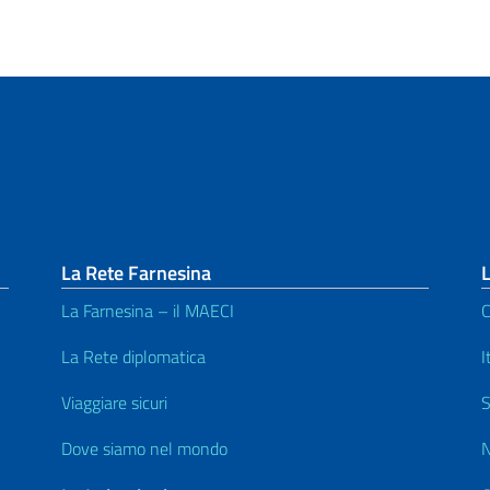
La Rete Farnesina
L
La Farnesina – il MAECI
C
La Rete diplomatica
I
Viaggiare sicuri
S
Dove siamo nel mondo
N