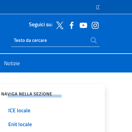
IT
Seguici su:
Cerca nel sito
Ricerca sito live
Notizie
vidi sui Social Network
NAVIGA NELLA SEZIONE
ICE locale
Enit locale