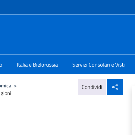
e menù
 Minsk
o
Italia e Bielorussia
Servizi Consolari e Visti
Condi
omica
>
Condividi
gioni