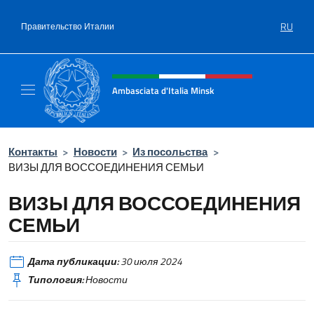
Перейти к содержанию
RU
Правительство Италии
Шапка сайта, соцсети и ме
Ambasciata d'Italia Minsk
Sito Ufficiale Ambasciata d'Italia a Minsk
Контакты
>
Новости
>
Из посольства
>
ВИЗЫ ДЛЯ ВОССОЕДИНЕНИЯ СЕМЬИ
ВИЗЫ ДЛЯ ВОССОЕДИНЕНИЯ
СЕМЬИ
Дата публикации:
30 июля 2024
Типология:
Новости