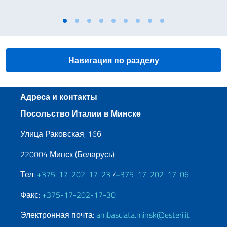
Навигация по разделу
Нижний колонтитул
Адреса и контакты
Посольство Италии в Минске
Улица Раковская, 16б
220004 Минск (Беларусь)
Тел:
+375-17-202-17-23
/
+375-17-202-17-06
Факс:
+375-17-202-17-30
Электронная почта:
ambasciata.minsk@esteri.it