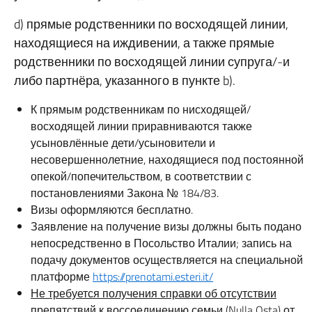
d) прямые родственники по восходящей линии,
находящиеся на иждивении, а также прямые
родственники по восходящей линии супруга/-и
либо партнёра, указанного в пункте b).
К прямым родственникам по нисходящей/
восходящей линии приравниваются также
усыновлённые дети/усыновители и
несовершеннолетние, находящиеся под постоянной
опекой/попечительством, в соответствии с
постановлениями Закона № 184/83.
Визы оформляются бесплатно.
Заявление на получение визы должны быть подано
непосредственно в Посольство Италии; запись на
подачу документов осуществляется на специальной
платформе
https://prenotami.esteri.it/
Не требуется получения справки об отсутствии
препятствий к воссоединению семьи (
Nulla
Osta
)
от