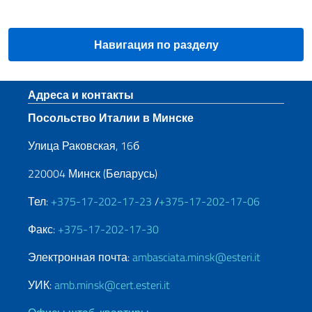
Навигация по разделу
Нижний колонтитул
Адреса и контакты
Посольство Италии в Минске
Улица Раковская, 16б
220004 Минск (Беларусь)
Тел:
+375-17-202-17-23
/
+375-17-202-17-06
Факс:
+375-17-202-17-30
Электронная почта:
ambasciata.minsk@esteri.it
УИК:
amb.minsk@cert.esteri.it