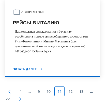
28 АПРЕЛЯ 2020
РЕЙСЫ В ИТАЛИЮ
Национальная авиакомпания «Белавиа»
возобновила прямое авиасообщение с аэропортами
Рим-Фьюмичино и Милан-Мальпенса (для
дополнительной информации о датах и времени:
https://en.belavia.by/).
ЧИТАТЬ ДАЛЕЕ
Пагинация
Предыдущая страница
1
…
9
10
11
12
13
…
Следующая страница
22