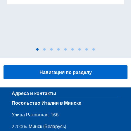
Навигация по разделу
Нижний колонтитул
Адреса и контакты
Посольство Италии в Минске
Улица Раковская, 16б
220004 Минск (Беларусь)