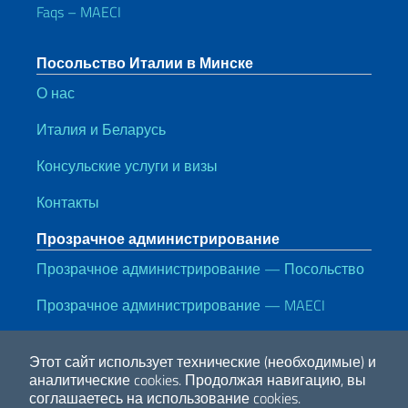
Faqs – MAECI
Посольство Италии в Минске
О нас
Италия и Беларусь
Консульские услуги и визы
Контакты
Прозрачное администрирование
Прозрачное администрирование — Посольство
Прозрачное администрирование — MAECI
Полезные ссылки
Этот сайт использует технические (необходимые) и
Note legali
Privacy e cookie policy
Dichiarazione di accessibilità
аналитические cookies.
Продолжая навигацию, вы
соглашаетесь на использование cookies.