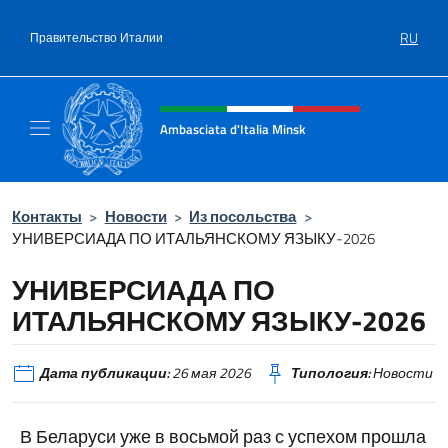
Перейти к содержанию
RU
Правительство Италии
Шапка сайта, соцсети и ме
Ambasciata d'Italia Minsk
Sito Ufficiale Ambasciata d'Italia a Minsk
Контакты
>
Новости
>
Из посольства
>
УНИВЕРСИАДА ПО ИТАЛЬЯНСКОМУ ЯЗЫКУ-2026
УНИВЕРСИАДА ПО
ИТАЛЬЯНСКОМУ ЯЗЫКУ-2026
Дата публикации:
26 мая 2026
Типология:
Новости
В Беларуси уже в восьмой раз с успехом прошла